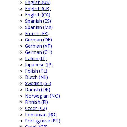
English (US)
English (GB)
English (CA)
Spanish (ES)
Spanish (MX)
French (FR)
German (DE)
German (AT)
German (CH)
Italian (IT)
Japanese (JP)
Polish (PL)
Dutch (NL)
Swedish (SE)
Danish (DK)
Norwegian (NO)
Finnish (FI)
Czech (CZ)
Romanian (RO)
Portuguese (PT)