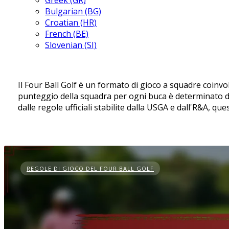
Greek (GR)
Bulgarian (BG)
Croatian (HR)
French (BE)
Slovenian (SI)
Il Four Ball Golf è un formato di gioco a squadre coinvolg
punteggio della squadra per ogni buca è determinato dal
dalle regole ufficiali stabilite dalla USGA e dall'R&A, qu
REGOLE DI GIOCO DEL FOUR BALL GOLF