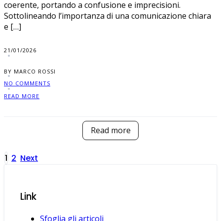
coerente, portando a confusione e imprecisioni.
Sottolineando l’importanza di una comunicazione chiara
e […]
21/01/2026
BY MARCO ROSSI
NO COMMENTS
READ MORE
Read more
Posts
1
2
Next
pagination
Link
Sfoglia gli articoli