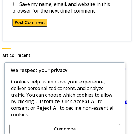
Save my name, email, and website in this
browser for the next time I comment.
Articoli recenti
Golf a quattro palle: Regole sui pericoli, Opzioni di
We respect your privacy
sollievo, Aree di penalità
Cookies help us improve your experience,
Golf a quattro palle: Controversie sul punteggio,
deliver personalized content, and analyze
Risoluzione dei conflitti, Gioco leale
traffic. You can choose which cookies to allow
Regole del Golf a Quattro Palline: Gestione del
by clicking
Customize
. Click
Accept All
to
campo, Pianificazione, Adattamento alle condizioni
consent or
Reject All
to decline non-essential
Golf a quattro palle: responsabilità dei giocatori,
cookies.
consapevolezza delle regole, responsabilità
Regole del Golf a Quattro Palle: Motivazione del
team, Incoraggiare le prestazioni, Supporto
Customize