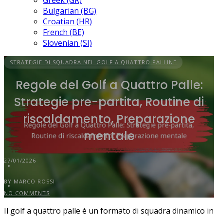
Greek (GR)
Bulgarian (BG)
Croatian (HR)
French (BE)
Slovenian (SI)
STRATEGIE DI SQUADRA NEL GOLF A QUATTRO PALLINE
Regole del Golf a Quattro Palle:
Strategie pre-partita, Routine di
riscaldamento, Preparazione
mentale
27/01/2026
BY MARCO ROSSI
NO COMMENTS
Il golf a quattro palle è un formato di squadra dinamico in