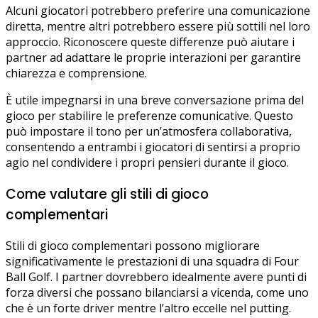
Alcuni giocatori potrebbero preferire una comunicazione
diretta, mentre altri potrebbero essere più sottili nel loro
approccio. Riconoscere queste differenze può aiutare i
partner ad adattare le proprie interazioni per garantire
chiarezza e comprensione.
È utile impegnarsi in una breve conversazione prima del
gioco per stabilire le preferenze comunicative. Questo
può impostare il tono per un’atmosfera collaborativa,
consentendo a entrambi i giocatori di sentirsi a proprio
agio nel condividere i propri pensieri durante il gioco.
Come valutare gli stili di gioco
complementari
Stili di gioco complementari possono migliorare
significativamente le prestazioni di una squadra di Four
Ball Golf. I partner dovrebbero idealmente avere punti di
forza diversi che possano bilanciarsi a vicenda, come uno
che è un forte driver mentre l’altro eccelle nel putting.