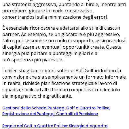
una strategia aggressiva, puntando ai birdie, mentre altri
potrebbero giocare in modo conservativo,
concentrandosi sulla minimizzazione degli errori.
È essenziale riconoscere e adattarsi allo stile di ciascun
partner. Ad esempio, se un giocatore è più aggressivo,
l’altro può assumere un ruolo di supporto, assicurandosi
di capitalizzare su eventuali opportunità create. Questa
sinergia può portare a punteggi migliori e a
un’esperienza più piacevole.
Le idee sbagliate comuni sul Four Ball Golf includono la
convinzione che sia semplicemente un formato informale.
In realtà, richiede pianificazione strategica e lavoro di
squadra, simile ad altri formati competitivi, rendendolo
sia impegnativo che gratificante.
Gestione della Scheda Punteggi Golf a Quattro Palline,
Registrazione dei Punteggi, Controlli di Precisione
Regole del Golf a Quattro Palline: Sinergia di squadra,