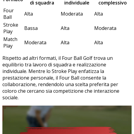
di squadra
individuale
complessivo
Four
Alta
Moderata
Alta
Ball
Stroke
Bassa
Alta
Moderata
Play
Match
Moderata
Alta
Alta
Play
Rispetto ad altri formati, il Four Ball Golf trova un
equilibrio tra lavoro di squadra e realizzazione
individuale. Mentre lo Stroke Play enfatizza la
prestazione personale, il Four Ball consente la
collaborazione, rendendolo una scelta preferita per
coloro che cercano sia competizione che interazione
sociale.