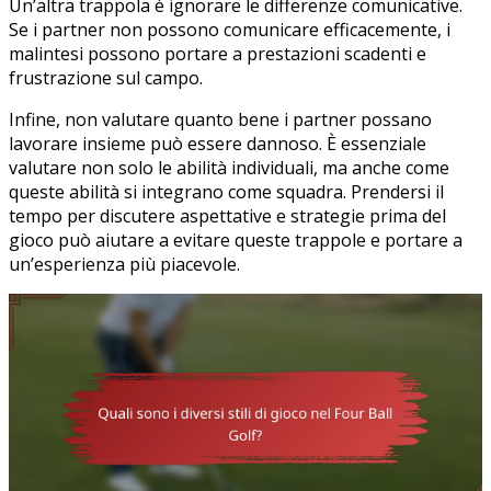
Un’altra trappola è ignorare le differenze comunicative.
Se i partner non possono comunicare efficacemente, i
malintesi possono portare a prestazioni scadenti e
frustrazione sul campo.
Infine, non valutare quanto bene i partner possano
lavorare insieme può essere dannoso. È essenziale
valutare non solo le abilità individuali, ma anche come
queste abilità si integrano come squadra. Prendersi il
tempo per discutere aspettative e strategie prima del
gioco può aiutare a evitare queste trappole e portare a
un’esperienza più piacevole.