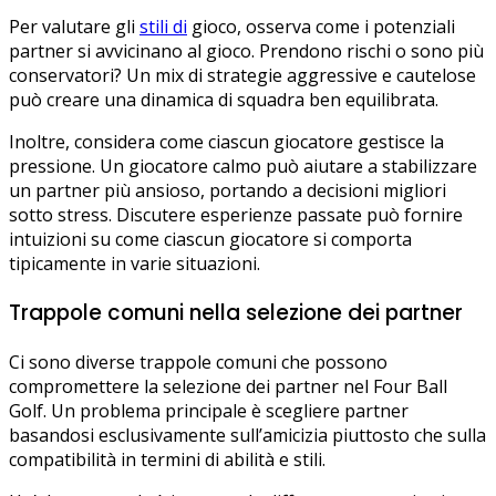
Per valutare gli
stili di
gioco, osserva come i potenziali
partner si avvicinano al gioco. Prendono rischi o sono più
conservatori? Un mix di strategie aggressive e cautelose
può creare una dinamica di squadra ben equilibrata.
Inoltre, considera come ciascun giocatore gestisce la
pressione. Un giocatore calmo può aiutare a stabilizzare
un partner più ansioso, portando a decisioni migliori
sotto stress. Discutere esperienze passate può fornire
intuizioni su come ciascun giocatore si comporta
tipicamente in varie situazioni.
Trappole comuni nella selezione dei partner
Ci sono diverse trappole comuni che possono
compromettere la selezione dei partner nel Four Ball
Golf. Un problema principale è scegliere partner
basandosi esclusivamente sull’amicizia piuttosto che sulla
compatibilità in termini di abilità e stili.