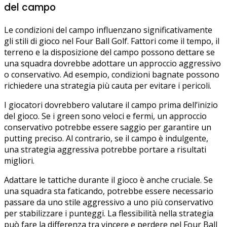
del campo
Le condizioni del campo influenzano significativamente
gli stili di gioco nel Four Ball Golf. Fattori come il tempo, il
terreno e la disposizione del campo possono dettare se
una squadra dovrebbe adottare un approccio aggressivo
o conservativo. Ad esempio, condizioni bagnate possono
richiedere una strategia più cauta per evitare i pericoli.
I giocatori dovrebbero valutare il campo prima dell’inizio
del gioco. Se i green sono veloci e fermi, un approccio
conservativo potrebbe essere saggio per garantire un
putting preciso. Al contrario, se il campo è indulgente,
una strategia aggressiva potrebbe portare a risultati
migliori.
Adattare le tattiche durante il gioco è anche cruciale. Se
una squadra sta faticando, potrebbe essere necessario
passare da uno stile aggressivo a uno più conservativo
per stabilizzare i punteggi. La flessibilità nella strategia
può fare la differenza tra vincere e perdere nel Four Ball