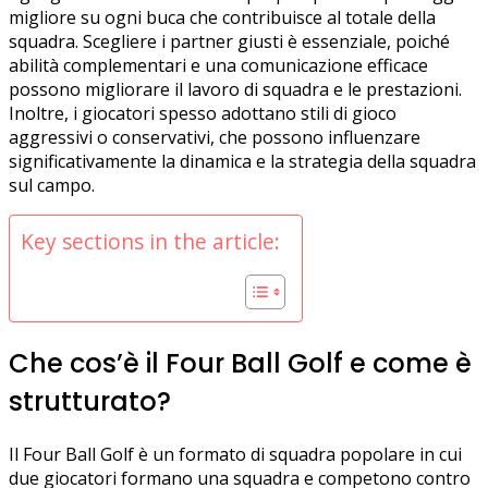
migliore su ogni buca che contribuisce al totale della
squadra. Scegliere i partner giusti è essenziale, poiché
abilità complementari e una comunicazione efficace
possono migliorare il lavoro di squadra e le prestazioni.
Inoltre, i giocatori spesso adottano stili di gioco
aggressivi o conservativi, che possono influenzare
significativamente la dinamica e la strategia della squadra
sul campo.
Key sections in the article:
Che cos’è il Four Ball Golf e come è
strutturato?
Il Four Ball Golf è un formato di squadra popolare in cui
due giocatori formano una squadra e competono contro